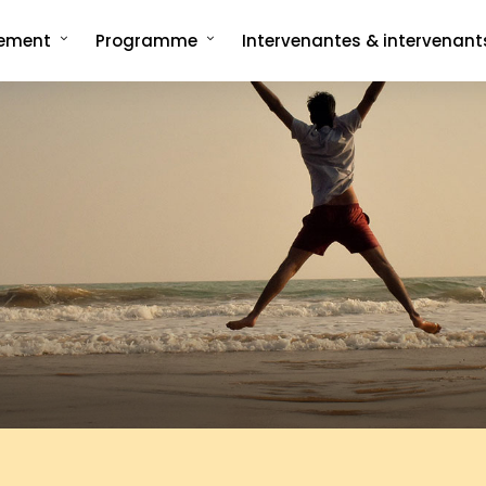
nement
Programme
Intervenantes & intervenant
ncept
Programme complet
rée
Les formats signatures
L'Interview-Vérité
CMonTheBeach
artenaires en 2025
Speech on The Beach
Les replays de
Les replays de l'édition 2021
CMonTheBeach
engagements
Les replays de l'édition 2023
ies photos
Les replays de l'édition 2025