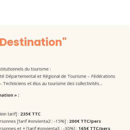
"Destination"
titutionnels du tourisme :
té Départemental et Régional de Tourisme – Fédérations
– Techniciens et élus au tourisme des collectivités…
ation » :
ein tarif] :
235€ TTC
rsonnes [tarif #onvienta2 : -15%] :
200€ TTC/pers
rsonnes et + [tarif #onvienta3 : -30%] :
165€ TTC/pers