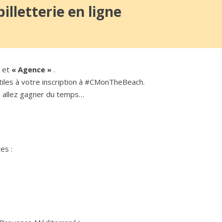
illetterie en ligne
»
et
« Agence »
.
 utiles à votre inscription à #CMonTheBeach.
s allez gagner du temps…
es :