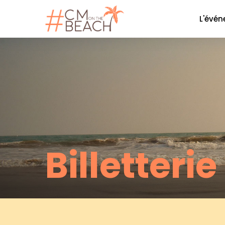
L'évé
Le co
La soi
Nos P
Nos 
Galer
Billetterie