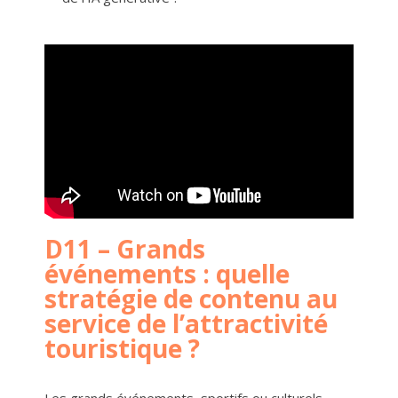
D11 – Grands
événements : quelle
stratégie de contenu au
service de l’attractivité
touristique ?