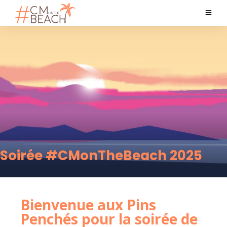
Soirée #CMonTheBeach 2025
Bienvenue aux Pins
Penchés pour la soirée de