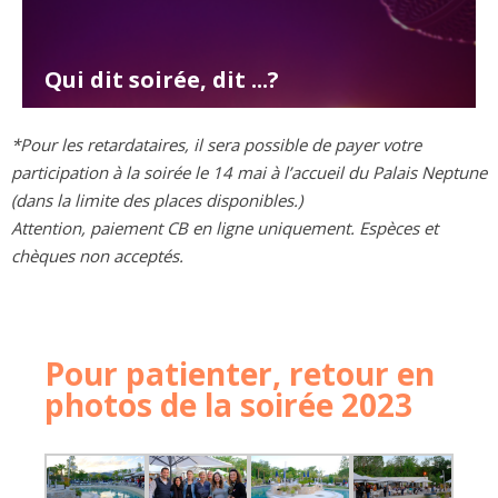
Qui dit soirée, dit ...?
DJ et dances endiablées bien sûr ! Le dancefloor n'attend plus que votre déhanché et le DJ glissera habilement la chanson fétiche des partenaires et exposants de l'évènement ...
*Pour les retardataires, il sera possible de payer votre
participation à la soirée le 14 mai à l’accueil du Palais Neptune
(dans la limite des places disponibles.)
Attention, paiement CB en ligne uniquement. Espèces et
chèques non acceptés.
Pour patienter, retour en
photos de la soirée 2023