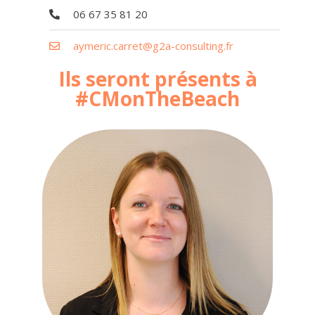
06 67 35 81 20
aymeric.carret@g2a-consulting.fr
Ils seront présents à
#CMonTheBeach