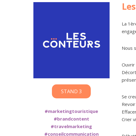
Les
La 1èr
engage
Nous s
Ouvrir
Décort
présen
STAND 3
Se creu
Revoir 
#marketingtouristique
Efface
#brandcontent
Crier v
#travelmarketing
#conseilcommunication
Débattr