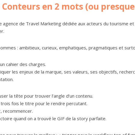
 Conteurs en 2 mots (ou presque .
e agence de Travel Marketing dédiée aux acteurs du tourisme et d
r.
ommes : ambitieux, curieux, emphatiques, pragmatiques et surtout
 un cahier des charges.
iquer les enjeux de la marque, ses valeurs, ses objectifs, recher
tation.
ser la tête pour trouver l’angle d’un contenu.
trois fois le titre pour le rendre percutant.
r, recommencer.
ictoire quand on a trouvé le GIF de la story parfaite.
e pour trouver le meilleur : « trigger pour le workflow top of funn