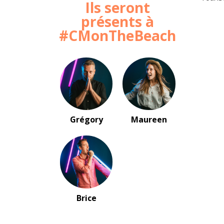
Ils seront
présents à
#CMonTheBeach
Grégory
Maureen
Brice