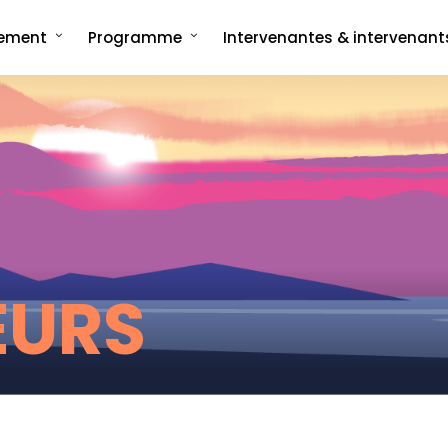
nement
Programme
Intervenantes & intervenant
ncept
Programme complet
rée
Les formats signatures
L'Interview-Vérité
CMonTheBeach
artenaires en 2025
Speech on The Beach
Les replays de
Les replays de l'édition 2021
CMonTheBeach
engagements
Les replays de l'édition 2023
ies photos
Les replays de l'édition 2025
EURS