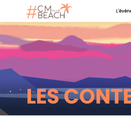
L'évé
Le co
La soi
Nos P
Nos 
Galer
LES CONT