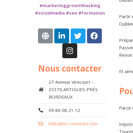
#marketinggrowthhacking
#socialmedia #seo #formation
Partir
Oublier
Prépar
Passer
Revoir 
Nous contacter
Et aim
27 Avenue Virecourt -
Pou
33370 ARTIGUES-PRÈS
BORDEAUX
Parce 
09 86 08 21 12
hello@les-conteurs.com
Imposs
Touris