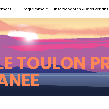
nement
Programme
Intervenantes & intervenant
ncept
Programme complet
rée
Les formats signatures
L'Interview-Vérité
CMonTheBeach
artenaires en 2025
Speech on The Beach
Les replays de
Les replays de l'édition 2021
CMonTheBeach
engagements
Les replays de l'édition 2023
E TOULON P
ies photos
Les replays de l'édition 2025
ANEE