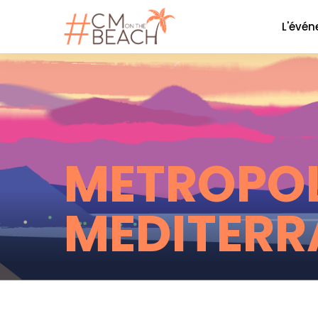
L'évé
Le co
La soi
Nos P
Nos 
METROPOL
Galer
MEDITERR