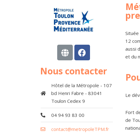
Mét
pre
Située
12 com
aussi 
et du 
Nous contacter
Po
Hôtel de la Métropole - 107
bd Henri Fabre - 83041
Le dév
Toulon Cedex 9
Fort d
04 94 93 83 00
de Tou
nation
contact@metropoleTPM.fr