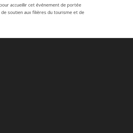
 pour accueillir cet événement de portée
 de soutien aux filières du tourisme et de