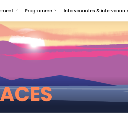
nement
Programme
Intervenantes & intervenant
ncept
Programme complet
rée
Les formats signatures
L'Interview-Vérité
CMonTheBeach
artenaires en 2025
Speech on The Beach
Les replays de
Les replays de l'édition 2021
CMonTheBeach
engagements
Les replays de l'édition 2023
ies photos
Les replays de l'édition 2025
PACES