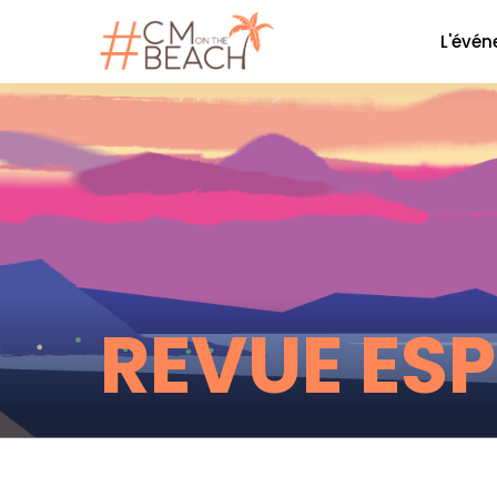
L'évé
Le co
La soi
Nos P
Nos 
Galer
REVUE ES