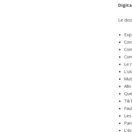
Digital
Le dos
Exp
Con
Com
Comm
Le m
L’us
Mut
Allo
Quel
Tik
Fau
Les
Pan
L’é