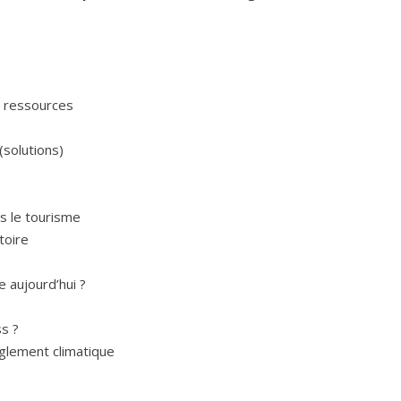
t ressources
(solutions)
ns le tourisme
toire
e aujourd’hui ?
ss ?
èglement climatique