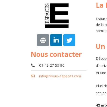
La 
Espace
de la 
nomina
Un 
Nous contacter
Découv
01 43 27 55 90
d’hori
et une
info@revue-espaces.com
Plus d
conjonc
42 int