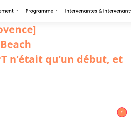
nement
Programme
Intervenantes & intervenant
ovence]
ncept
Programme complet
rée
Les formats signatures
L'Interview-Vérité
CMonTheBeach
 Beach
artenaires en 2025
Speech on The Beach
Les replays de
Les replays de l'édition 2021
CMonTheBeach
engagements
T n’était qu’un début, et
Les replays de l'édition 2023
ies photos
Les replays de l'édition 2025