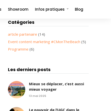
s
Showroom
Infos pratiques
Blog
Catégories
Comment venir et où dormir ?
Foire aux questions
article partenaire
(14)
Event content marketing #CMonTheBeach
(5)
Programme
(6)
Les derniers posts
Mieux se déplacer, c’est aussi
mieux voyager
13 mai 2025
Le pouvoir de l’UGC dans le