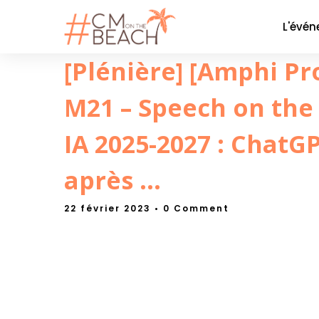
L'évé
[Plénière] [Amphi Pr
Le co
La soi
M21 – Speech on the
Nos P
Nos 
IA 2025-2027 : ChatGP
Galer
après …
22 février 2023
• 0 Comment