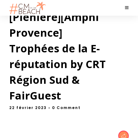
[Plénière][Amphi
Provence]
Trophées de la E-
réputation by CRT
Région Sud &
FairGuest
22 février 2023
• 0 Comment