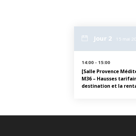
T
Jour 2
15 mai 2
14:00 - 15:00
[Salle Provence Médit
M36 – Hausses tarifair
destination et la renta