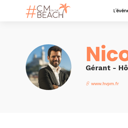
L'évé
Le co
La soi
Nic
Nos P
Nos 
Galer
Gérant - Hô
www.hvpm.fr