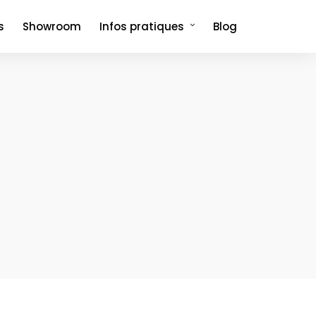
s
Showroom
Infos pratiques
Blog
Comment venir et où dormir ?
Foire aux questions