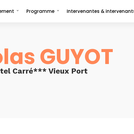
nement
Programme
Intervenantes & intervenant
ncept
Programme complet
rée
Les formats signatures
L'Interview-Vérité
CMonTheBeach
olas GUYOT
artenaires en 2025
Speech on The Beach
Les replays de
Les replays de l'édition 2021
CMonTheBeach
engagements
Les replays de l'édition 2023
ies photos
tel Carré*** Vieux Port
Les replays de l'édition 2025