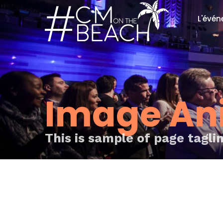
L'évé
Le co
La soi
Nos P
Nos 
Image An
Galer
This is sample of page tagli