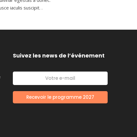
pulvinar egestas a donec.
ce iaculis suscipit. .
Suivez les news de l’événement
é