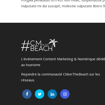
Fringilla penatibus orci est non mollit, suspendisse 
Vulputate mi dui suscipit, molestie vulputate libero fus
L'événement Content Marketing & Numérique dédi
au tourisme
Rejoindre la communauté CMonTheBeach sur les
réseaux.