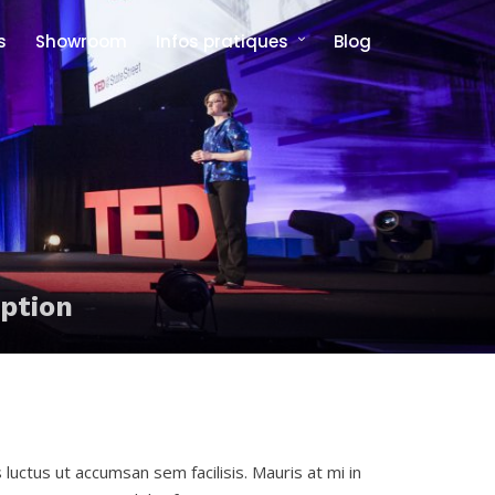
s
Showroom
Infos pratiques
Blog
Comment venir et où dormir ?
Foire aux questions
option
 luctus ut accumsan sem facilisis. Mauris at mi in