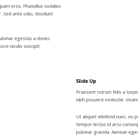
 quam eros. Phasellus sodales
 Sed ante odio, tincidunt
pulvinar egestas a donec.
sce iaculis suscipit.
Slide Up
Praesent rutrum felis a turpis
nibh posuere molestie. Vivam
Ut aliquet eleifend nunc, eu 
tempor lectus id arcu conseq
pulvinar gravida. Aenean eges