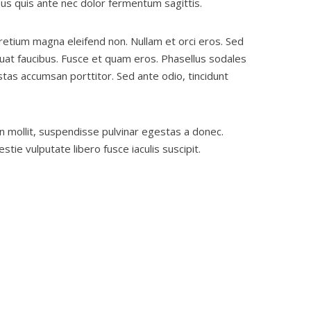
us quis ante nec dolor fermentum sagittis.
pretium magna eleifend non. Nullam et orci eros. Sed
uat faucibus. Fusce et quam eros. Phasellus sodales
tas accumsan porttitor. Sed ante odio, tincidunt
non mollit, suspendisse pulvinar egestas a donec.
stie vulputate libero fusce iaculis suscipit.