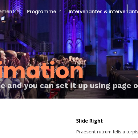
nement
Programme
Intervenantes & intervenant
ncept
Programme complet
rée
Les formats signatures
L'Interview-Vérité
CMonTheBeach
artenaires en 2025
Speech on The Beach
Les replays de
Les replays de l'édition 2021
CMonTheBeach
engagements
imation
Les replays de l'édition 2023
ies photos
Les replays de l'édition 2025
ne and you can set it up using page 
Slide Right
Praesent rutrum felis a turpis