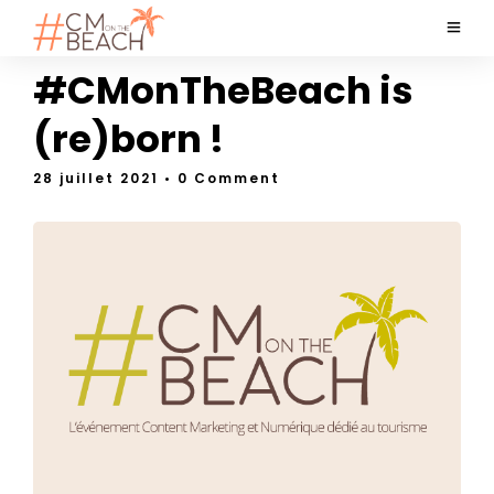
#CMonTheBeach is
(re)born !
28 juillet 2021
• 0 Comment