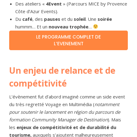
Des ateliers «
4Event
» (Parcours MICE by Provence
Côte d’Azur Events).
Du
café
, des
pauses
et du
soleil
. Une
soirée
hummm… Et un
nouveau trophée
…
LE PROGRAMME COMPLET DE
L’EVENEMENT
Un enjeu de relance et de
compétitivité
L’évènement fut d’abord imaginé comme un side event
du très regretté Voyage en Multimédia (
notamment
pour soutenir le lancement en région du parcours de
formation Community Manager de Destination
). Mais
les
enjeux de compétitivité et de durabilité du
tourisme,
auxquels s’ajoutent malheureusement