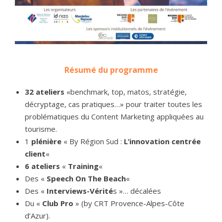
Résumé du programme
32 ateliers
«benchmark, top, matos, stratégie,
décryptage, cas pratiques…» pour traiter toutes les
problématiques du Content Marketing appliquées au
tourisme.
1
plénière
« By Région Sud :
L’innovation centrée
client
«
6 ateliers
«
Training
«
Des «
Speech On The Beach
«
Des «
Interviews-Vérité
s »… décalées
Du «
Club Pro
» (by CRT Provence-Alpes-Côte
d’Azur).