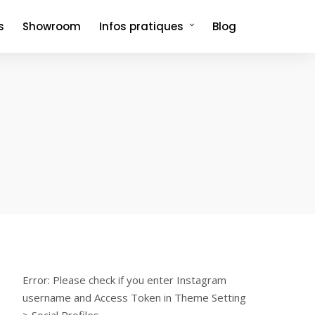
s
Showroom
Infos pratiques
Blog
Comment venir et où dormir ?
Foire aux questions
Error: Please check if you enter Instagram
username and Access Token in Theme Setting