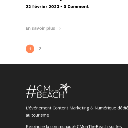
22 février 2023
•
0 Comment
En savoir plus
1
2
L'événement Content Marketing & Numérique dédi
au tourisme
Rejoindre la communauté CMonTheBeach sur les