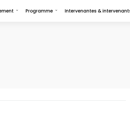
nement
Programme
Intervenantes & intervenant
ncept
Programme complet
rée
Les formats signatures
L'Interview-Vérité
CMonTheBeach
artenaires en 2025
Speech on The Beach
Les replays de
Les replays de l'édition 2021
CMonTheBeach
engagements
Les replays de l'édition 2023
ies photos
Les replays de l'édition 2025