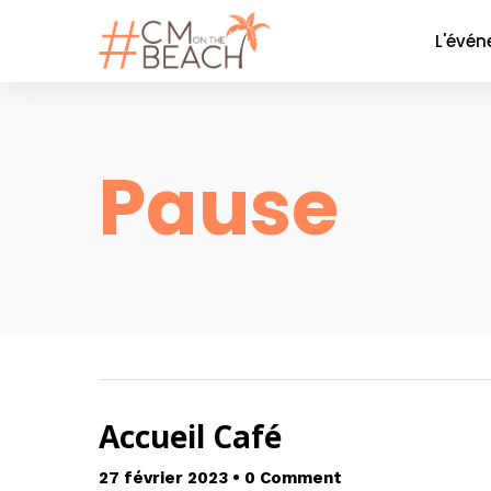
L'évé
Le co
La soi
Pause
Nos P
Nos 
Galer
Accueil Café
27 février 2023
•
0 Comment