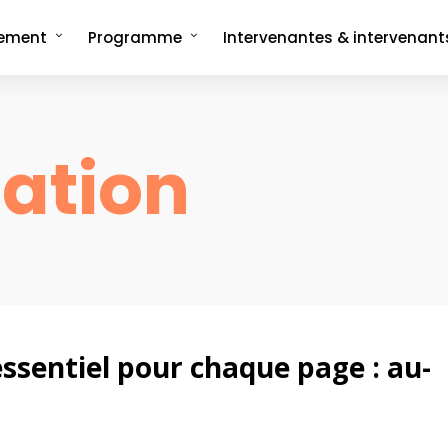
nement
Programme
Intervenantes & intervenant
ncept
Programme complet
rée
Les formats signatures
L'Interview-Vérité
CMonTheBeach
sation
artenaires en 2025
Speech on The Beach
Les replays de
Les replays de l'édition 2021
CMonTheBeach
engagements
Les replays de l'édition 2023
ies photos
Les replays de l'édition 2025
essentiel pour chaque page : au-