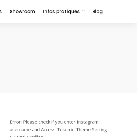
s
Showroom
Infos pratiques
Blog
Comment venir et où dormir ?
Foire aux questions
Error: Please check if you enter Instagram
username and Access Token in Theme Setting