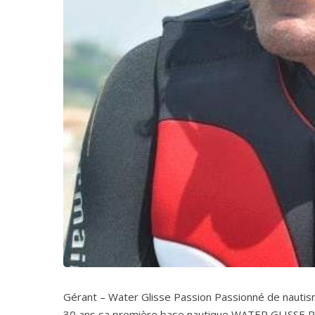
Gérant – Water Glisse Passion Passionné de nautis
30 ans sa première base nautique WATER GLISSE PA