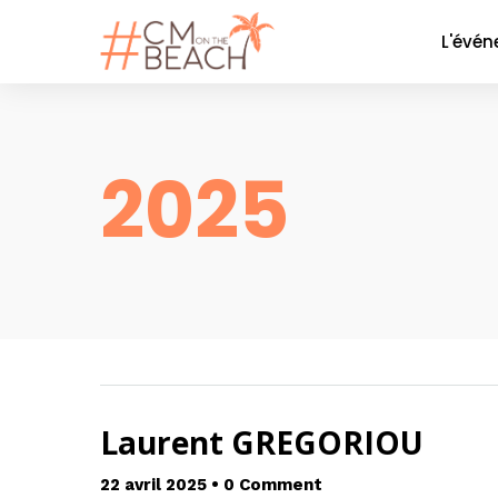
L'évé
Le co
La soi
2025
Nos P
Nos 
Galer
Laurent GREGORIOU
22 avril 2025
•
0 Comment