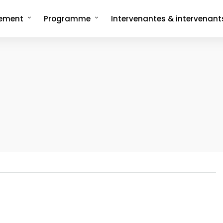
nement
Programme
Intervenantes & intervenant
ncept
Programme complet
rée
Les formats signatures
L'Interview-Vérité
CMonTheBeach
artenaires en 2025
Speech on The Beach
Les replays de
Les replays de l'édition 2021
CMonTheBeach
engagements
Les replays de l'édition 2023
ies photos
Les replays de l'édition 2025