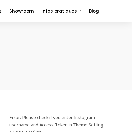
s
Showroom
Infos pratiques
Blog
Comment venir et où dormir ?
Foire aux questions
Error: Please check if you enter Instagram
username and Access Token in Theme Setting