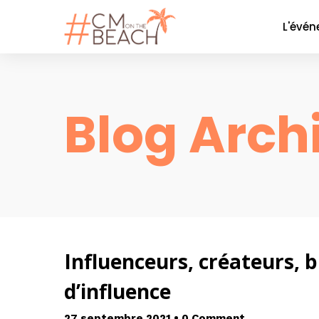
L'évé
Le co
La soi
Blog Arch
Nos P
Nos 
Galer
Influenceurs, créateurs, b
d’influence
27 septembre 2021
•
0 Comment