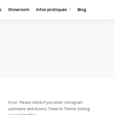
s
Showroom
Infos pratiques
Blog
Comment venir et où dormir ?
Foire aux questions
Error: Please check if you enter Instagram
username and Access Token in Theme Setting