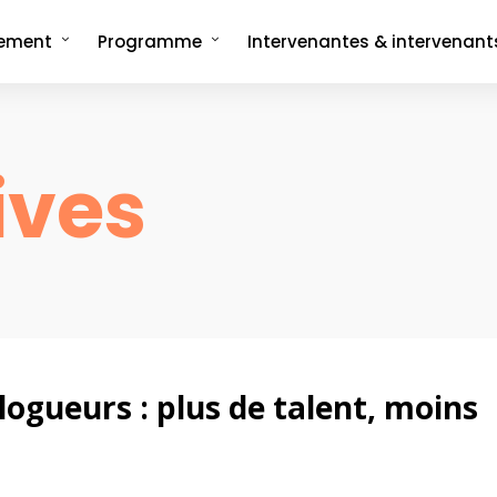
nement
Programme
Intervenantes & intervenant
ncept
Programme complet
rée
Les formats signatures
L'Interview-Vérité
CMonTheBeach
ives
artenaires en 2025
Speech on The Beach
Les replays de
Les replays de l'édition 2021
CMonTheBeach
engagements
Les replays de l'édition 2023
ies photos
Les replays de l'édition 2025
logueurs : plus de talent, moins