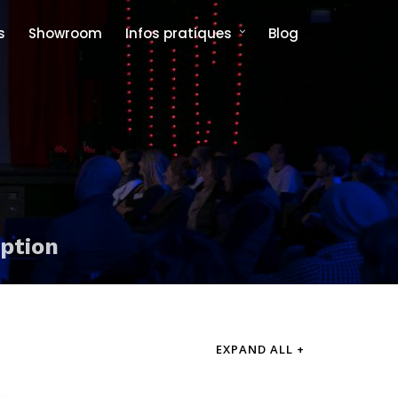
s
Showroom
Infos pratiques
Blog
Comment venir et où dormir ?
Foire aux questions
option
EXPAND ALL +