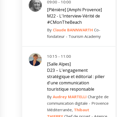
09:00 - 10:00
[Plénière] [Amphi Provence]
M22 - L'Interview-Vérité de
#CMonTheBeach
By
Claude BANNWARTH
Co-
fondateur - Tourism Academy
10:15 - 11:00
[Salle Alpes]
D23 – L'engagement
stratégique et éditorial : pilier
d'une communication
touristique responsable
By
Audrey MARTELLI
Chargée de
communication digitale - Provence
Méditerranée,
Thibaut
THIERRY
Chef de projet - Agence