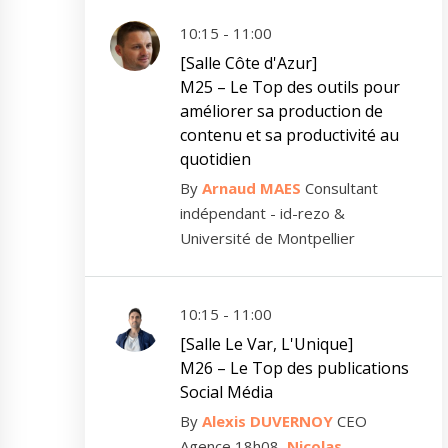
10:15 - 11:00
[Salle Côte d'Azur]
M25 – Le Top des outils pour
améliorer sa production de
contenu et sa productivité au
quotidien
By
Arnaud MAES
Consultant
indépendant - id-rezo &
Université de Montpellier
10:15 - 11:00
[Salle Le Var, L'Unique]
M26 – Le Top des publications
Social Média
By
Alexis DUVERNOY
CEO
Agence 18h08,
Nicolas