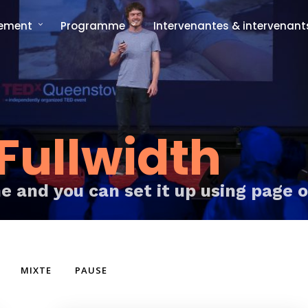
nement
Programme
Intervenantes & intervenant
ncept
Programme complet
rée
Les formats signatures
L'Interview-Vérité
CMonTheBeach
artenaires en 2025
Speech on The Beach
Les replays de
Les replays de l'édition 2021
CMonTheBeach
engagements
Fullwidth
Les replays de l'édition 2023
ies photos
Les replays de l'édition 2025
ne and you can set it up using page 
MIXTE
PAUSE