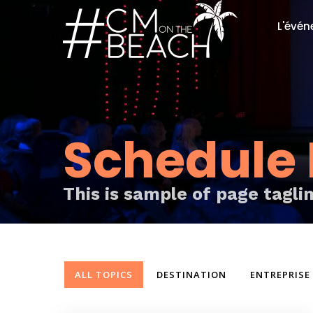
L'évé
Le co
La soi
Nos P
Nos 
Schedule 
Galer
This is sample of page tagli
ALL TOPICS
DESTINATION
ENTREPRISE